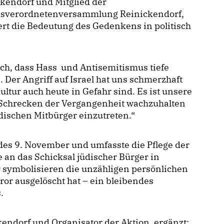
kendorf und Mitglied der
ksverordnetenversammlung Reinickendorf,
ert die Bedeutung des Gedenkens in politisch
h, dass Hass und Antisemitismus tiefe
Der Angriff auf Israel hat uns schmerzhaft
ltur auch heute in Gefahr sind. Es ist unsere
ie Schrecken der Vergangenheit wachzuhalten
üdischen Mitbürger einzutreten.“
des 9. November und umfasste die Pflege der
 an das Schicksal jüdischer Bürger in
 symbolisieren die unzähligen persönlichen
rror ausgelöscht hat – ein bleibendes
.
endorf und Organisator der Aktion, ergänzt: