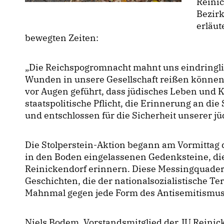
Reinic
Bezir
erläut
bewegten Zeiten:
Die Reichspogromnacht mahnt uns eindringlic
Wunden in unsere Gesellschaft reißen können. 
vor Augen geführt, dass jüdisches Leben und Ku
staatspolitische Pflicht, die Erinnerung an d
und entschlossen für die Sicherheit unserer j
Die Stolperstein-Aktion begann am Vormittag 
in den Boden eingelassenen Gedenksteine, die
Reinickendorf erinnern. Diese Messingquader
Geschichten, die der nationalsozialistische Te
Mahnmal gegen jede Form des Antisemitismus
Niels Bodem, Vorstandsmitglied der JU Reinick