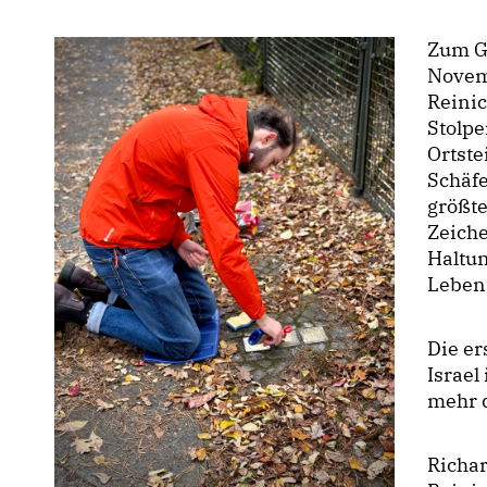
Zum G
Novem
Reinic
Stolpe
Ortst
Schäfe
größte
Zeiche
Haltun
Leben
Die er
Israel
mehr 
Richa