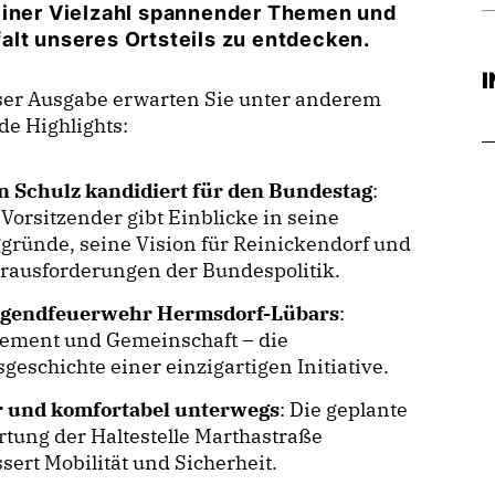
 einer Vielzahl spannender Themen und
lfalt unseres Ortsteils zu entdecken.
ser Ausgabe erwarten Sie unter anderem
de Highlights:
n Schulz kandidiert für den Bundestag
:
Vorsitzender gibt Einblicke in seine
ründe, seine Vision für Reinickendorf und
rausforderungen der Bundespolitik.
ugendfeuerwehr Hermsdorf-Lübars
:
ement und Gemeinschaft – die
sgeschichte einer einzigartigen Initiative.
r und komfortabel unterwegs
: Die geplante
tung der Haltestelle Marthastraße
sert Mobilität und Sicherheit.