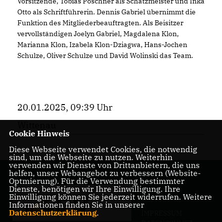
Vorsitzende, Tobias Poschner als Schatzmeister und Inka
Otto als Schriftführerin. Dennis Gabriel übernimmt die
Funktion des Mitgliederbeauftragten. Als Beisitzer
vervollständigen Joelyn Gabriel, Magdalena Klon,
Marianna Klon, Izabela Klon-Dziagwa, Hans-Jochen
Schulze, Oliver Schulze und David Wolinski das Team.
20.01.2025, 09:39 Uhr
Wittenau
Cookie Hinweis
Diese Webseite verwendet Cookies, die notwendig
sind, um die Webseite zu nutzen. Weiterhin
verwenden wir Dienste von Drittanbietern, die uns
helfen, unser Webangebot zu verbessern (Website-
Optmierung). Für die Verwendung bestimmter
Dienste, benötigen wir Ihre Einwilligung. Ihre
Einwilligung können Sie jederzeit widerrufen. Weitere
Informationen finden Sie in unserer
Datenschutzerklärung
.
IMPRESSUM