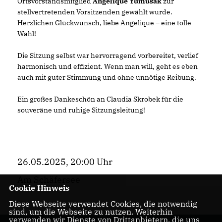
Ortsvorstandsmitglied
Angelique Yumusak
zur
stellvertretenden Vorsitzenden gewählt wurde.
Herzlichen Glückwunsch, liebe Angelique – eine tolle
Wahl!
Die Sitzung selbst war hervorragend vorbereitet, verlief
harmonisch und effizient. Wenn man will, geht es eben
auch mit guter Stimmung und ohne unnötige Reibung.
Ein großes Dankeschön an Claudia Skrobek für die
souveräne und ruhige Sitzungsleitung!
26.05.2025, 20:00 Uhr
Am Schäfersee
Cookie Hinweis
Diese Webseite verwendet Cookies, die notwendig
sind, um die Webseite zu nutzen. Weiterhin
verwenden wir Dienste von Drittanbietern, die uns