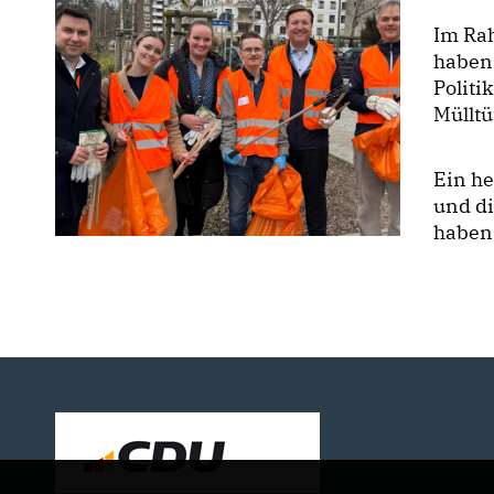
Im Ra
haben 
Politi
Mülltü
Ein he
und di
haben